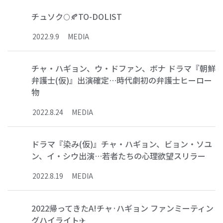
チュソク🌕🍂TO-DOLIST
2022
.
9
.
9
MEDIA
チャ・ハギョン、ウ・ドファン、ボナ ドラマ『朝鮮
弁護士(仮)』出演確定…時代劇初の弁護士ヒーロー
物
2022
.
8
.
24
MEDIA
ドラマ『染み(仮)』チャ・ハギョン、ビョン・ソユ
ン、イ・シウ出演…若者たちの心理欲望スリラー
2022
.
8
.
19
MEDIA
2022帰ってきたA!チャ·ハギョン ファンミーティン
グハイライト✈