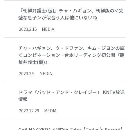
『朝鮮弁護士(仮)』チャ・ハギョン、朝鮮版の＜完
璧な息子＞が似合う人は他にいないね
2023
.
2
.
15
MEDIA
チャ・ハギョン、ウ・ドファン、キム・ジヨンの輝
くコンビネーション…台本リーディング初公開『朝
鮮弁護士(仮)』
2023
.
2
.
9
MEDIA
ドラマ『バッド・アンド・クレイジー』 KNTV放送
情報
2022
.
12
.
29
MEDIA
CHA HAK YEON 公式YouTube【Today’s Record】