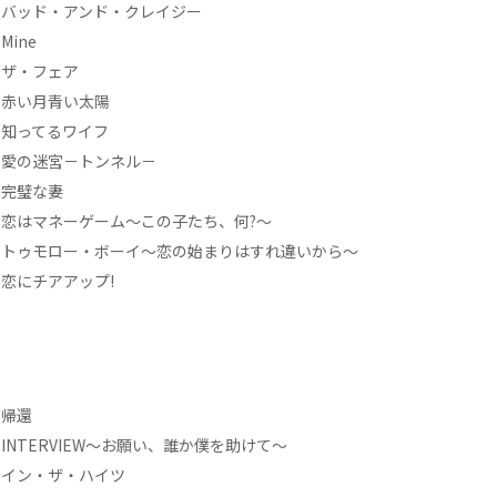
バッド・アンド・クレイジー
Mine
ザ・フェア
赤い月青い太陽
知ってるワイフ
愛の迷宮－トンネル－
完璧な妻
恋はマネーゲーム～この子たち、何?～
トゥモロー・ボーイ～恋の始まりはすれ違いから～
恋にチアアップ!
帰還
INTERVIEW～お願い、誰か僕を助けて～
イン・ザ・ハイツ