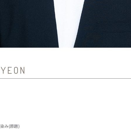
 YEON
染み(原題)