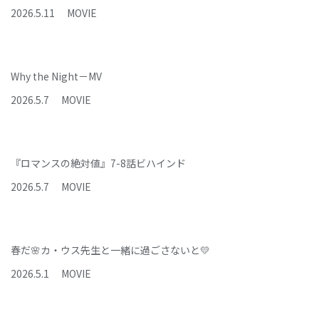
2026
.
5
.
11
MOVIE
Why the Night－MV
2026
.
5
.
7
MOVIE
『ロマンスの絶対値』7-8話ビハインド
2026
.
5
.
7
MOVIE
春だ🌸カ・ウス先生と一緒に過ごさないと💛
2026
.
5
.
1
MOVIE