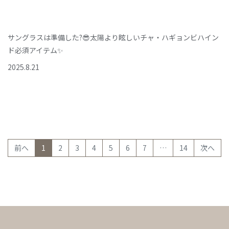
サングラスは準備した?😎太陽より眩しいチャ・ハギョンビハイン
ド必須アイテム✨
2025
.
8
.
21
(current)
前へ
1
2
3
4
5
6
7
…
14
次へ