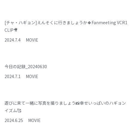
[チャ・ハギョン]えんそくに行きましょうか🍀Fanmeeting VCR1
CLIP🎥
2024
.
7
.
4
MOVIE
今日の記録_20240630
2024
.
7
.
1
MOVIE
遊びに来て一緒に写真を撮りましょう📸幸せいっぱいのハギョン
イズム🥰
2024
.
6
.
25
MOVIE