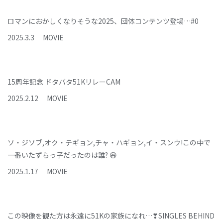
ロマンにおかしくなりそうな2025、団体コンテンツ登場…#0
2025
.
3
.
3
MOVIE
15周年記念 ドタバタ51KリレーCAM
2025
.
2
.
12
MOVIE
ソ・ジソブ,オク・テギョン,チャ・ハギョン,イ・スンウ!この中で
一番いたずらっ子だったのは誰? 😆
2025
.
1
.
17
MOVIE
この映像を観た方は永遠に51Kの家族になれ…❣SINGLES BEHIND