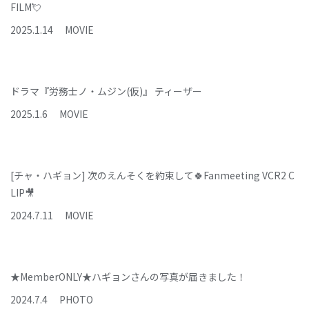
FILM💘
2025
.
1
.
14
MOVIE
ドラマ『労務士ノ・ムジン(仮)』 ティーザー
2025
.
1
.
6
MOVIE
[チャ・ハギョン] 次のえんそくを約束して🍀Fanmeeting VCR2 C
LIP🎥
2024
.
7
.
11
MOVIE
★MemberONLY★ハギョンさんの写真が届きました！
2024
.
7
.
4
PHOTO