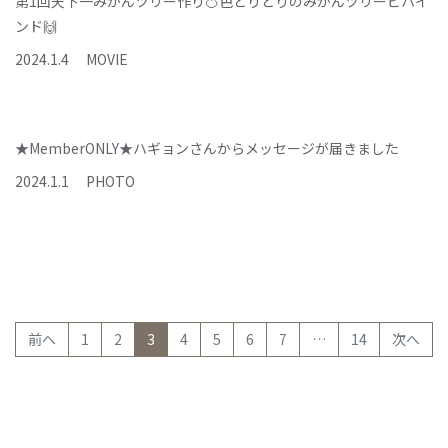
第1回天下一みかんツリー作り🍊色とりどりのみかんツリービハイ
ンド🙌
2024
.
1
.
4
MOVIE
★MemberONLY★ハギョンさんからメッセージが届きました
2024
.
1
.
1
PHOTO
(current)
前へ
1
2
3
4
5
6
7
…
14
次へ