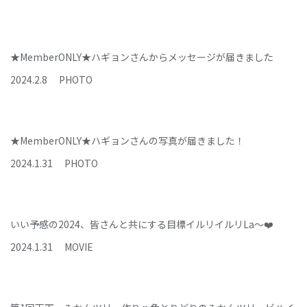
★MemberONLY★ハギョンさんからメッセージが届きました
2024
.
2
.
8
PHOTO
★MemberONLY★ハギョンさんの写真が届きました！
2024
.
1
.
31
PHOTO
いい予感の2024、皆さんと共にする目標イルリイルリLa～❤️
2024
.
1
.
31
MOVIE