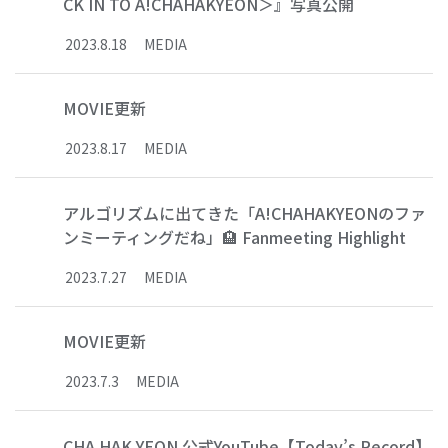
CK IN TO A!CHAHAKYEON＞』写真公開
2023
.
8
.
18
MEDIA
MOVIE更新
2023
.
8
.
17
MEDIA
アルゴリズムに出てきた「A!CHAHAKYEONのファ
ンミーティングだね」🏨 Fanmeeting Highlight
2023
.
7
.
27
MEDIA
MOVIE更新
2023
.
7
.
3
MEDIA
CHA HAK YEON 公式YouTube【Today’s Record】