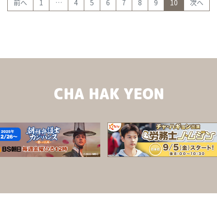
(current)
前へ
1
…
4
5
6
7
8
9
10
次へ