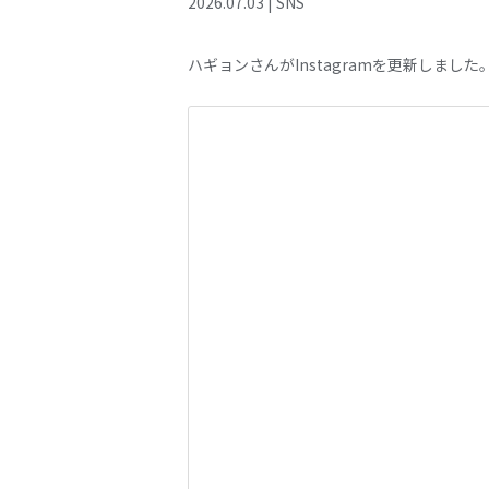
2026
.
07
.
03
|
SNS
ハギョンさんがInstagramを更新しました