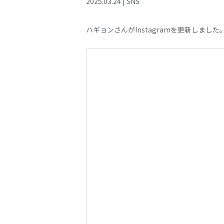
2025
.
03
.
24
|
SNS
ハギョンさんがInstagramを更新しました