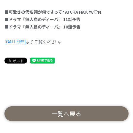
■可愛さの代名詞が何ですって? A! CĤA ĤAҠ YƐ♡И
■ドラマ『無人島のディーバ』 11話予告
■ドラマ『無人島のディーバ』 10話予告
[GALLERY]
よりご覧ください。
一覧へ戻る