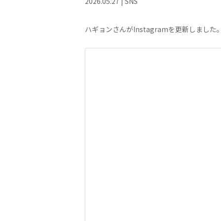
2026
.
05
.
27
|
SNS
ハギョンさんがInstagramを更新しました