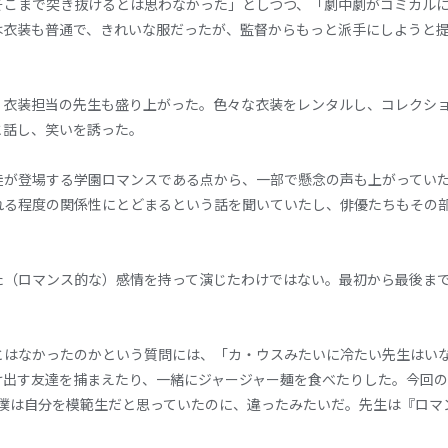
そこまで突き抜けるとは思わなかった」としつつ、「劇中劇がコミカル
は衣装も普通で、きれいな服だったが、監督からもっと派手にしようと
、衣装担当の先生も盛り上がった。色々な衣装をレンタルし、コレクシ
と話し、笑いを誘った。
徒が登場する学園ロマンスである点から、一部で懸念の声も上がってい
れる程度の関係性にとどまるという話を聞いていたし、俳優たちもその
た（ロマンス的な）感情を持って演じたわけではない。最初から最後ま
とはなかったのかという質問には、「カ・ウスみたいに冷たい先生はいな
け出す友達を捕まえたり、一緒にジャージャー麺を食べたりした。今回の
。僕は自分を模範生だと思っていたのに、違ったみたいだ。先生は『ロマ