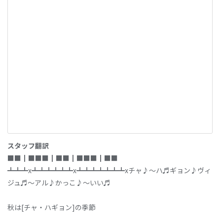
スタッフ翻訳
■■┃■■■┃■■┃■■■┃■■
┻┻┻x┻┻┻┻┻┻x┻┻┻┻┻┻┻xチャ♪～ハ♬ギョン♪ヴィ
ジュ♬～アル♪かっこ♪～いい♬
秋は[チャ・ハギョン]の季節