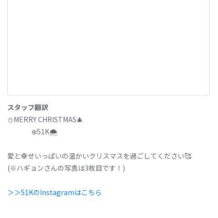
スタッフ翻訳
⛄MERRY CHRISTMAS🎄
⠀⠀⠀⠀⠀❄️51K🌨️
愛と幸せいっぱいの温かいクリスマスを過ごしてください🥰
(※ハギョンさんの写真は3枚目です！)
＞＞51KのInstagramはこちら