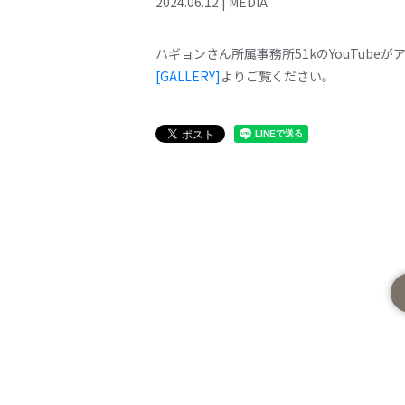
2024
.
06
.
12
|
MEDIA
ハギョンさん所属事務所51kのYouTube
[GALLERY]
よりご覧ください。