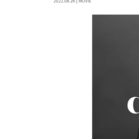
2021
.
08
.
26
|
MOVIE