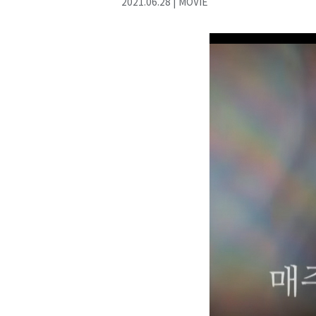
2021
.
06
.
28
|
MOVIE