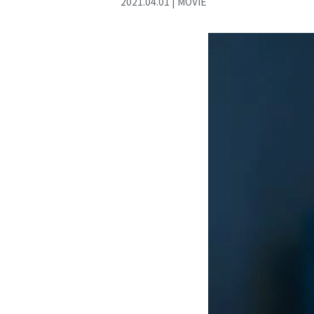
2021
.
04
.
01
|
MOVIE